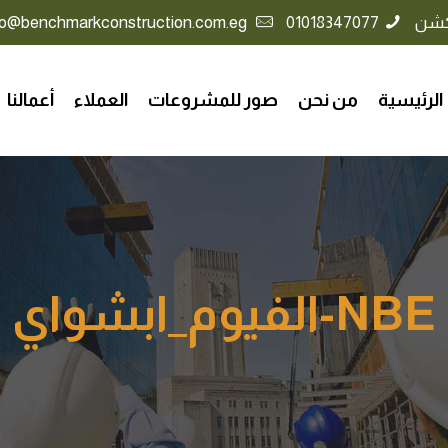
كشن
01018347077
info@benchmarkconstruction.com.eg
الرئيسية
من نحن
صور للمشروعات
العملاء
أعمالنا
NBE-الفيوم_ابشواي