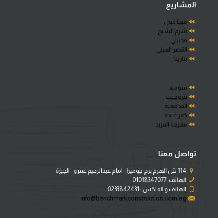
المشاريع
ميجا مول
شرم الشيخ
مدينتي
القصر العيني
مارينا
سوميد
بتروجيت
المدفعية
كفر عبده
معرفة المزيد
تواصل معنا
114 ش الهرم برج جوميرا - امام عبدالرحيم عمرو - الجيزة
الهاتف:
01018347077
الهاتف و الفاكس :
0233842431
info@benchmarkconstruction.com.eg