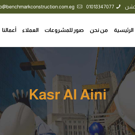
كشن
01018347077
info@benchmarkconstruction.com.eg
الرئيسية
من نحن
صور للمشروعات
العملاء
أعمالنا
Kasr Al Aini